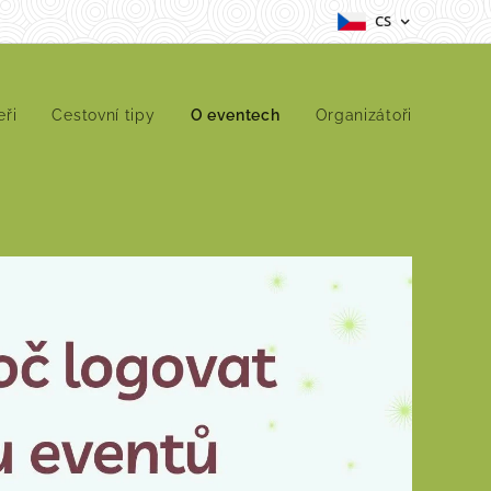
CS
eři
Cestovní tipy
O eventech
Organizátoři