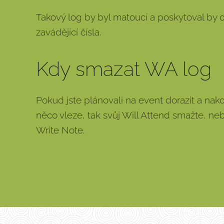
Takový log by byl matoucí a poskytoval by 
zavádějící čísla.
Kdy smazat WA log
Pokud jste plánovali na event dorazit a na
něco vleze, tak svůj Will Attend smažte, n
Write Note.