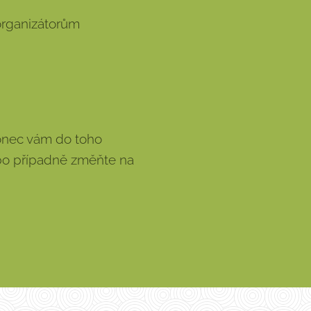
organizátorům
konec vám do toho
ebo případně změňte na