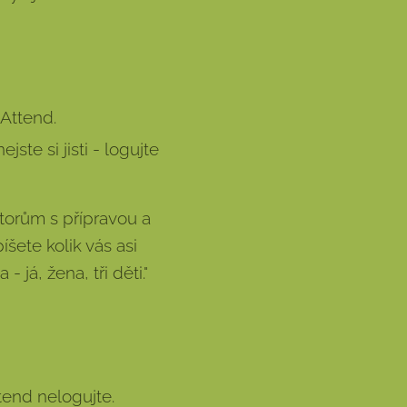
 Attend.
jste si jisti - logujte
torům s přípravou a
íšete kolik vás asi
 já, žena, tři děti."
ttend nelogujte.