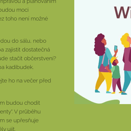
řípravou a plánováním
 budou moci
Bez toho není možné
ejdou do sálu, nebo
a zajistit dostatečná
de stačit občerstvení?
ba kadibudek.
jte ho na večer před
vám budou chodit
enty". V průběhu
em se upřesňuje
y ujít.