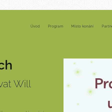
Úvod
Program
Místo konání
Partn
ch
vat Will