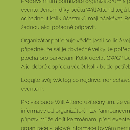
Především tím pomůžete organizátorům s p
eventu. Jenom díky počtu Will Attend logů
odhadnout kolik účastníků mají očekávat. 
žádnou akci pořádně připravit.
Organizátor potřebuje vědět jestli se lidé v
případně, že sál je zbytečně velký. Je potřeb
plocha pro parkování. Kolik udělat CWG? Bu
A je dobré dopředu vědět kolik bude potře
Logujte svůj WA log co nejdříve, nenecháve
eventem.
Pro vás bude Will Attend užitečný tím, že 
informace od organizátorů, tzv. "announcem
příprav může dojít ke změnám, před event
organizace - takové informace by vám neměl