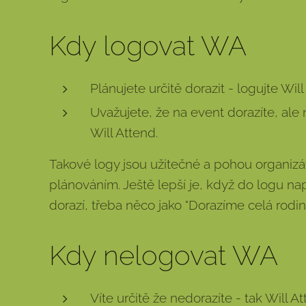
Kdy logovat WA
Plánujete určitě dorazit - logujte Will
Uvažujete, že na event dorazíte, ale ne
Will Attend.
Takové logy jsou užitečné a pohou organizá
plánováním. Ještě lepší je, když do logu nap
dorazí, třeba něco jako "Dorazíme celá rodina -
Kdy nelogovat WA
Víte určitě že nedorazíte - tak Will A