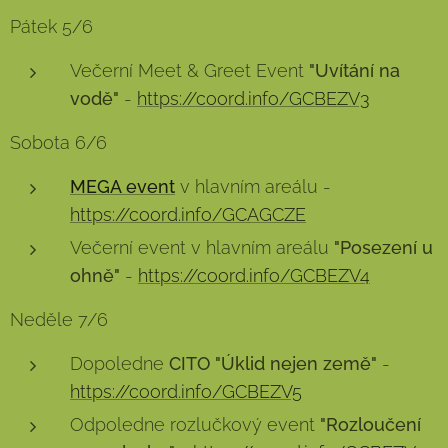
Pátek 5/6
Večerní Meet & Greet Event
"Uvítání na
vodě"
-
https://coord.info/GCBEZV3
Sobota 6/6
MEGA event
v hlavním areálu -
https://coord.info/GCAGCZE
Večerní event v hlavním areálu
"Posezení u
ohně"
-
https://coord.info/GCBEZV4
Neděle 7/6
Dopoledne
CITO "Úklid nejen země"
-
https://coord.info/GCBEZV5
Odpoledne rozlučkový event
"Rozloučení