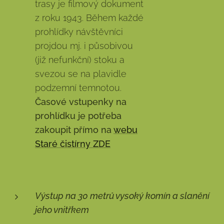
trasy je filmový dokument
z roku 1943. Během každé
prohlídky návštěvníci
projdou mj. i působivou
(již nefunkční) stoku a
svezou se na plavidle
podzemní temnotou.
Časové vstupenky na
prohlídku je potřeba
zakoupit přímo na
webu
Staré čistírny ZDE
Výstup na 30 metrů vysoký komín a slanění
jeho vnitřkem