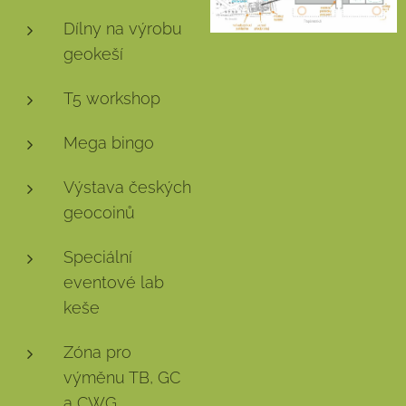
Dílny na výrobu
geokeší
T5 workshop
Mega bingo
Výstava českých
geocoinů
Speciální
eventové lab
keše
Zóna pro
výměnu TB, GC
a CWG