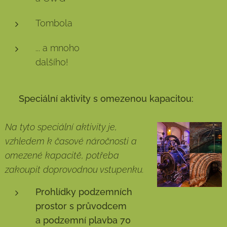
Tombola
... a mnoho
dalšího!
⭐
Speciální aktivity s omezenou kapacitou:
Na tyto speciální aktivity je,
vzhledem k časové náročnosti a
omezené kapacitě, potřeba
zakoupit doprovodnou vstupenku.
Prohlídky podzemních
prostor s průvodcem
a
podzemní plavba 70