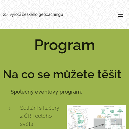
25. výročí českého geocachingu
Program
Na co se můžete těšit
🎭
Společný eventový program:
Setkání s kačery
z ČR i celého
světa